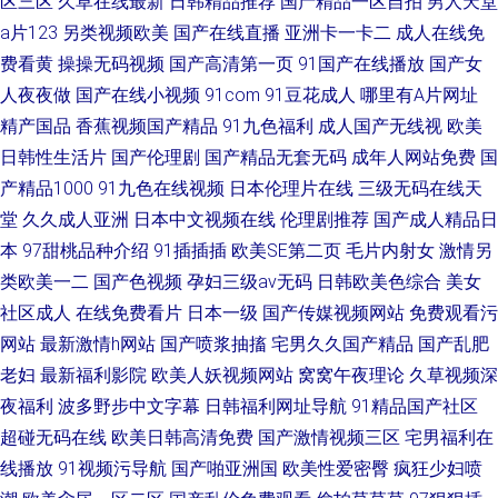
区三区
久草在线最新
日韩精品推荐
国产精品一区自拍
男人天堂
a片123
另类视频欧美
国产在线直播
亚洲卡一卡二
成人在线免
费看黄
操操无码视频
国产高清第一页
91国产在线播放
国产女
人夜夜做
国产在线小视频
91com
91豆花成人
哪里有A片网址
精产国品
香蕉视频国产精品
91九色福利
成人国产无线视
欧美
日韩性生活片
国产伦理剧
国产精品无套无码
成年人网站免费
国
产精品1000
91九色在线视频
日本伦理片在线
三级无码在线天
堂
久久成人亚洲
日本中文视频在线
伦理剧推荐
国产成人精品日
本
97甜桃品种介绍
91插插插
欧美SE第二页
毛片内射女
激情另
类欧美一二
国产色视频
孕妇三级av无码
日韩欧美色综合
美女
社区成人
在线免费看片
日本一级
国产传媒视频网站
免费观看污
网站
最新激情h网站
国产喷浆抽搐
宅男久久国产精品
国产乱肥
老妇
最新福利影院
欧美人妖视频网站
窝窝午夜理论
久草视频深
夜福利
波多野步中文字幕
日韩福利网址导航
91精品国产社区
超碰无码在线
欧美日韩高清免费
国产激情视频三区
宅男福利在
线播放
91视频污导航
国产啪亚洲国
欧美性爱密臀
疯狂少妇喷