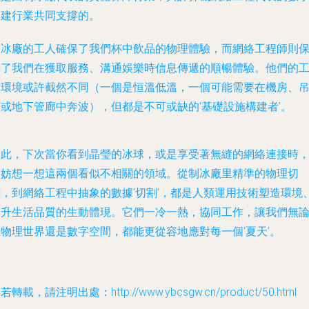
基建行業共同支撐的。
制冰廠的工人確保了我們杯中飲品的物理體驗，而網絡工程師則
障了我們在獲取服務、溝通娛樂時信息傳遞的順暢體驗。他們的
作環境或許截然不同（一個是恒溫低溫，一個可能需要在機房、
頂或地下管廊中奔波），但都是不可或缺的‘基礎設施構建者’。
因此，下次當你看到晶瑩的冰球，或是享受著無縫的網絡連接時
不妨想一想這兩個看似不相關的領域。從制冰廠里精準的物理切
割，到網絡工程中抽象的數據‘切割’，都是人類運用技術塑造環境
提升生活品質的生動體現。它們一冷一熱，協同工作，讓我們無
在物理世界還是數字空間，都能更從容地應對每一個‘夏天’。
若轉載，請注明出處：http://www.ybcsgw.cn/product/50.html