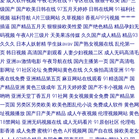
爱
成人软件视频
午夜宅男在线
91专区在线
狠狠干欧美
国产三
视频在线观看免 日韩a级毛 超碰人人操在线 人人影视网 不卡免费 人人草超
级国产
国产欧美日韩在线
97五月天婷婷
日韩在线网
91福利社
视频
福利导航
A片三级网站
久草视频8
香蕉APP污视频
艹艹艹
碰 a级免费在线a级播放 青春禁区视频在线观看 AV韩日大逼网站 噼里啪啦动
插逼
国产精品五月天
狠狠操欧美性爱
国产绝色精品
精品孕妇无
码视频
午夜A片三级片
天美果冻传媒
久久国产成人精品
精品93
漫高 a级国产乱理伦片在线 琪琪天堂在线影院 99热思思热 欧美欲乱一区视
久久久
日本人妖射精
学生妹avav
国产熟女视频在线
乱伦第一
频 99在线观看精品视频 欧美淫色网 99视频精品国 欧美种子 99国产在线视
页
韩日视频
高清国产剧观看
人妻少妇视频二区
成人无码高清毛
片
亚洲av激情电影
午夜导航在线
国内主播第一页
国产高清电
频 普通话对白刺激在线 vip电视剧网站免费
影网址
91社区论坛
免费网站黄色在线
久久偷拍高清亚洲
91午
夜在线免费
亚洲精品第五页
麻豆网站在线观看
91精选国产
国
产精品亚洲
黄色三级成年
五月天婷婷爱
国产不卡小视频
AV色
哟哟
亚洲天堂丁香五月
91社网
美女视频黄全免费
国产精品第
一页国
另类区另类欧美
欧美色图乱伦小说
免费成人软件
黄色网
址视频播放
国产日产美产精品
成人午夜视频
伦理视频网站
黄色
18禁网站
亚洲无码视频在线
成人无码看片
91原创社区
伦理电
影香港
成人免费
蜜桃91色色
A片视频网
国产自在线
操欧美老女