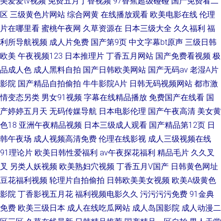
美爱爱tv视频
免费五月丁香视频
97香蕉超级碰碰
国产免费看二
区
三级黄色片网站
综合网黄
在线播放观看
欧美电影在线
伦理
片在哪里看
蜜桃午夜网
久草资源在
日本三级大全
久久福利
福
利所导航视频
成人片免费
国产第9页
中文字幕bt原声
三级日韩
欧美
午夜视频123
日本推理片
丁香五月网站
国产免费看视频
极
品成人色
成人黑料自拍
国产日韩欧美网站
国产无码av
老湿A片
影院
国产精品自拍偷拍
牛牛影院A片
日韩无码视频网站
都市激
情变态另类
男女91视频
字幕在线精品播放
免费国产在线看
国
产婷婷五月天
无码传媒导航
日本电影伦理
国产午夜高清
美女黄
色18
亚洲午夜精品视频
日本三级成人观看
国产精品第12页
日
韩午夜场
成人视频高清免费
伦理在线影视
成人三级视频在线
91理论片
欧美日韩性爱福利
av午夜探花福利
精品毛片
久久叉
叉
另类人妖视频
欧美熟妇穴视频
丁香五月V国产
日韩黄色网址
豆花福利视频
轮理片自拍偷拍
日韩欧美美女视频
欧美A级黄色
影院
丁香影视五月花
福利视频电影久久
污污污污免费
91金典
免费
欧美三级日本
成人在线吃瓜网站
成人岛国影院
成人动漫二