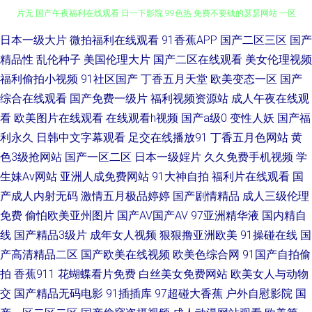
日韩a∨在线 少女娼妇 丁香五月花韩国 欧美自拍亚洲综合图区 在线亚洲午夜
日本一级大片
微拍福利在线观看
91香蕉APP
国产二区三区
国产
精品性
乱伦种子
美国伦理大片
国产二区在线观看
美女伦理视频
片无 国产午夜福利在线观看 日一下影院 99色热 免费不要钱的瑟瑟网站 一区
福利偷拍小视频
91社区国产
丁香五月天堂
欧美变态一区
国产
综合在线观看
国产免费一级片
福利视频资源站
成人午夜在线观
二区三区 国产午夜免费视频 日韩一中文字 99久9在线视 免费电影在线影视
看
欧美图片在线观看
在线观看h视频
国产a级0
变性人妖
国产福
利永久
日韩中文字幕观看
足交在线播放91
丁香五月色网站
黄
网站 亚洲日产乱码芒果在线 国产精品福利在 日韩精品网站 91精品啪 精品av
色3级抢网站
国产一区二区
日本一级婬片
久久免费手机视频
学
生妹Av网站
亚洲人成免费网站
91大神自拍
福利片在线观看
国
在线网站 五月花婷婷 成全动漫在线观看免费高清 欧美日韩国产在线va 宅男
产成人内射无码
激情五月极品婷婷
国产剧情精品
成人三级伦理
国产天堂 久草精品国产 中文字幕不卡欧美日韩 欧美一区二区在线观看 东方
免费
偷怕欧美亚州图片
国产AV国产AV
97亚洲精华液
国内精自
线
国产精品3级片
成年女人视频
狠狠撸亚洲欧美
91操碰在线
国
欧美亚洲 思思96精品国产 国产精品欧美系列 亚洲另类影院 久久草免费线看
产高清精品二区
国产欧美在线视频
欧美色综合网
91国产自拍偷
拍
香蕉911
花蝴蝶看片免费
白丝美女免费网站
欧美女人与动物
线看2 91精品欧美一区二区 日本人妖一区视频 国产精品v 亚洲日韩在线视频
交
国产精品无码电影
91插插库
97超碰大香蕉
户外自慰影院
国