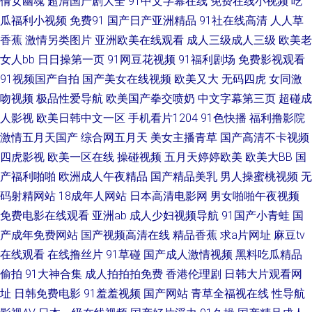
倩女幽魂
超清国产剧大全
91中文字幕在线
免费在线小视频
吃
丁香五月色综合 エロ月夜影视在线观看 亚洲中文字幕 日本ww 国产亚洲精品
瓜福利小视频
免费91
国产日产亚洲精品
91社在线高清
人人草
香蕉
激情另类图片
亚洲欧美在线观看
成人三级成人三级
欧美老
久久久久久久 自拍四页日韩 青青影院学生妹 av性爱片 欧美另娄性爱 69大伊
女人bb
日日操第一页
91网豆花视频
91福利剧场
免费影视观看
人 男人天堂网香蕉视频 种子下载网站磁力 久久国产东北淫好 亚洲日韩中文
91视频国产自拍
国产美女在线视频
欧美又大
无码四虎
女同激
吻视频
极品性爱导航
欧美国产拳交喷奶
中文字幕第三页
超碰成
国产婷婷激情精品综合 微拍啪啪啪 国产传媒精选 日韩在线97 成人精品一区
人影视
欧美日韩中文一区
手机看片1204
91色快播
福利撸影院
激情五月天国产
综合网五月天
美女主播青草
国产高清不卡视频
二区三区 日本天堂免费 www日本91 欧洲1区二区三区二页 青青久久99 97超
四虎影视
欧美一区在线
操碰视频
五月天婷婷欧美
欧美大BB
国
产福利啪啪
欧洲成人午夜精品
国产精品美乳
男人操蜜桃视频
无
碰网 欧美成人精精品一区二区 91短视频app免费 欧美日韩视频一区 91国内
码射精网站
18成年人网站
日本高清电影网
男女啪啪午夜视频
免费电影在线观看
亚洲ab
成人少妇视频导航
91国产小青蛙
国
视频在线 男人Av五月天 91超碰资源总站 男人天堂网91v 欧美美女性爱网站
产成年免费网站
国产视频高清在线
精品香蕉
求a片网址
麻豆tv
91看片免费网站 亚洲日韩一级在线毛 南瓜电影网站 91传媒在线视频 免费操
在线观看
在线撸丝片
91草碰
国产成人激情视频
黑料吃瓜精品
偷拍
91大神合集
成人拍拍拍免费
香港伦理剧
日韩大片观看网
逼下载 原来神马电影网免费影视 妞干网妞干网妞干网妞干网 97色色六月天
址
日韩免费电影
91羞羞视频
国产网站
青草全福视在线
性导航