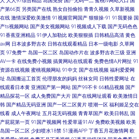
人
人人97综合精品
岛国免费
国产无码一二
蜜桃tv网站入口
国
产第66页
另类国产在线
熟女自拍偷拍
青青久视频
久草新视频
在线
激情深爱欧美激情
91视频官网国产
狠狠操-91
91我要操
国
产ts视频网站
国产美女视频网站
91视频成人下载
国产无码色色
91香蕉亚洲精品
91伊人加勒比
欧美狠狠插
日韩精品高清
黄色
av网
日本波多野吉衣
日韩在线观看精品
日本一级电影
久草网
页
97免费艹
岛国一区二区
岛国动作片在
波多野吉衣三级
亚洲
AV一卡
在线免费小视频
搞黄网站在线观看
免费色情A片网扯
91
资源在线视频
蜜桃视频网站
91中文
国产在线视频
福利爱爱网
址
岛国搬运工首页
伦理朋友的妈妈
丝袜女同
日韩性爱网址
在
线观看日本黄
亚洲国产第一网站
国产99不卡
66精品视频
国产
精品探花一区
成人免费国产大片
国产在线网址观看
欧美激情日
韩
国产精品无码亚洲
国产一区二区黄片
喷潮一区
福利姬足交在
线看
成人午夜网址
五月花无码视频
青青草国产
欧美日韩乱
国
产屁屁第一页
91国产视频网
性爱草逼91AV
免费欧美视频
欧美
岛国一区二区
少妇喷水18禁
51漫画APP
丁香五月花激情网
欧