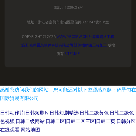
電話：1339623**
地址：浙江省嘉興市南湖區勤儉路337-347號318室
COPYRIGHT © 2026
WWW.YBCSGW.CN
計算機網絡工程
施工
嘉興雷鳥軟件科技有限公司
計算機網絡工程施工
版權
所有
SITEMAP
感谢您访问我们的网站，您可能还对以下资源感兴趣：鹤壁勺在
国际贸易有限公司
日韩动作片|日韩短剧tv|日韩短剧精选|日韩二级黄色|日韩二级色
色视频|日韩二级网站|日韩二区|日韩二区三区|日韩二页|日韩分区
在线观看
网站地图