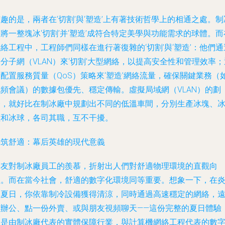
趣的是，兩者在‘切割’與‘塑造’上有著技術哲學上的相通之處。制
將一整塊冰‘切割’并‘塑造’成符合特定美學與功能需求的球體。而
絡工程中，工程師們同樣在進行著復雜的‘切割’與‘塑造’：他們通
分子網（VLAN）來‘切割’大型網絡，以提高安全性和管理效率；
配置服務質量（QoS）策略來‘塑造’網絡流量，確保關鍵業務（
視頻會議）的數據包優先、穩定傳輸。虛擬局域網（VLAN）的劃
分，就好比在制冰廠中規劃出不同的低溫車間，分別生產冰塊、
粒和冰球，各司其職，互不干擾。
共筑舒適：幕后英雄的現代意義
網友對制冰廠員工的羨慕，折射出人們對舒適物理環境的直觀向
往。而在當今社會，舒適的數字化環境同等重要。想象一下，在
炎夏日，你依靠制冷設備獲得清涼，同時通過高速穩定的網絡，
程辦公、點一份外賣、或與朋友視頻聊天——這份完整的夏日體驗
正是由制冰廠代表的實體保障行業，與計算機網絡工程代表的數