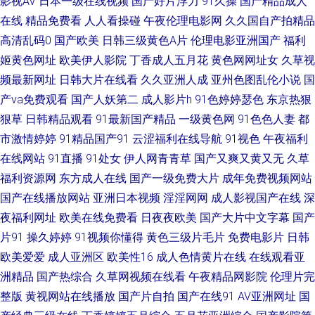
影视AV
日本一级在线视频
国产好片浮力
91久操
国产精品成人
欧美日韩国产熟女 97色色五月天 欧美大尺寸suv免费 91看黄下 男女在线视
在线
精品免费看
人人看操碰
午夜伦理电影网
久久国自产拍精品
高清乱码0
国产欧美
日韩三级黄色A片
伦理电影亚洲国产
福利
频 99re6在 人人看人人干 bt种子下载网站 一级特黄a免 久草在线视频免费福
姬黄色网址
欧美伊人影院
丁香成人五月花
黄色网网址女
久草视
频最新网址
日韩大片在线看
久久亚洲人成
亚州色图乱伦小说
国
利 尤物视频免 精品国产人成在线 亚洲一区二区精品视频 好看的电视剧推
产va免费观看
国产人妖第二
成人影片h
91色婷婷瑟色
东京热狠
荐。私 亚洲精品国精 国产日韩欧美精品激情 无敌神马影视影院在线 国产精
狠草
日韩精品观看
91最新国产精品
一级黄色网
91色色人妻
都
市激情婷婷
91精品国产91
云涩福利在线导航
91视色
午夜福利
品成人一区 午夜视频在线播放 国产日韩成人 午夜日韩AB 国产免视频在线观
在线网站
91直播
91处女
伊人网青青草
国产又爽又黄又无
久草
福利资源网
东方成人在线
国产一级免费大片
成年免费视频网站
看 我的小后妈韩剧HD 国产激情一区二区 搜索高清 国产传媒86精品免 最近
国产在线播放网站
亚洲日本视频
淫淫网网
成人影视国产在线
深
夜福利网址
欧美在线免费看
日夜夜欧美
国产大片中文字幕
国产
在线直播免费观看 暖暖在线高清免费日本 综合一区中 美女被男人侵犯 在线
片91
操久婷婷
91视频你懂得
黄色三级片毛片
免费电影片
日韩
观看免费高清 久爱精品影视 秋霞在线观看 国产综合色在线播放 亚洲日韩精
欧美爱爱
成人亚洲区
欧美性16
成人色情黄片在线
在线观看亚
洲精品
国产热综合
久草网视频在线看
午夜精品网影院
伦理片完
品射精日 海角tv91 亚洲青青资源超碰 国产在线观看青草视频 亚洲va999成
整版
黄视网站在线播放
国产片自拍
国产在线91
AV亚洲网址
国