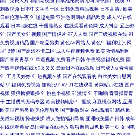
国产免费大片
精品呦视频
日本乱伦高清无码
深夜国产视频
91
刺激视频
日本中文字幕一区
日韩免费精品视频
日本高清v
欧美
日韩伦理午夜
91碰超免费
亚洲色图网站
精品欧美
成人AV在线
观看
日本a级在线
干露脸熟女
在线观看黄色网
成人抖音
爰上碰
91
国产美女91视频
国产情侣片
97人人看
国产三级视频在线
91
免费视频精品
国产精品另类
黄色AV网站人
黄色91福利社
污网
址18禁
国产高清不卡二区
成人午夜视频免费
欧美激情福利网
国产青青青草
91草逼视频
免费看片日韩
午夜视频福利免费
国
产嫩草视频在线
69叉叉叉
最新日本在线视频
日韩成人a
青青操
91
五月天婷婷
91短视频在线
国产在线观看的
白丝美女自慰网
站
91福利免费视频
加勒比91AV
91在线观看
黄网站av在线
国产
视频
狠狠擼狠狠擼
91桃色小视频
91激情
91干啪啪
青青操青青
干
主播诱惑无码专区
欧美视频电影
91播放
麻豆桃色网站
亚洲
欧美国产另类
欧美伦理另类
国产刺激对白
在线观看91精品
欧
美成年视频
操碰操揉
成人微拍福利导航
亚洲欧美国产日韩
成年
在线观看免费
岛国精品在线播放
狠狠撸第四色
欧美一页
女同电