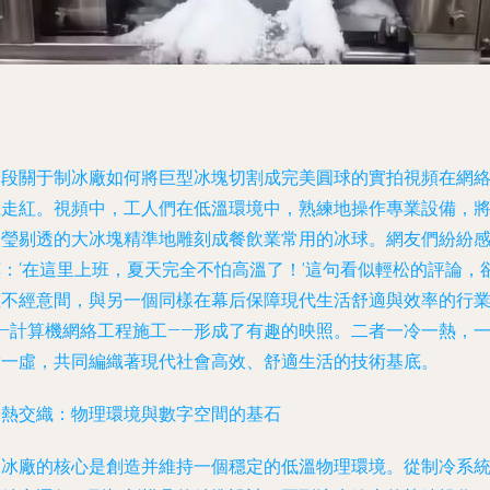
一段關于制冰廠如何將巨型冰塊切割成完美圓球的實拍視頻在網
上走紅。視頻中，工人們在低溫環境中，熟練地操作專業設備，
晶瑩剔透的大冰塊精準地雕刻成餐飲業常用的冰球。網友們紛紛
嘆：‘在這里上班，夏天完全不怕高溫了！’這句看似輕松的評論，
在不經意間，與另一個同樣在幕后保障現代生活舒適與效率的行
——計算機網絡工程施工——形成了有趣的映照。二者一冷一熱，
實一虛，共同編織著現代社會高效、舒適生活的技術基底。
冷熱交織：物理環境與數字空間的基石
制冰廠的核心是創造并維持一個穩定的低溫物理環境。從制冷系