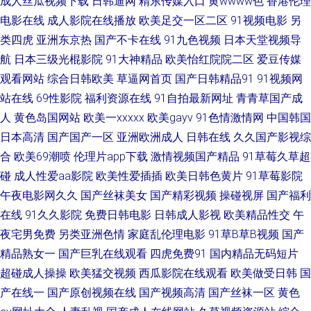
成人丝瓜视频下载
日韩逼网
精东传媒入口
黄wwww色
香港伦理
费视频精品视频 日韩免费一区二区三区 97日韩色情 免费观看激情一区 亚洲
电影在线
成人影院在线播放
欧美足交一区二区
91视频电影
另
类四虎
亚洲东京热
国产不卡在线
91九色视频
日本天堂视频导
日本国产欧美 国产高清精品二区 日本另类人妖 91看片安装 九七电影院 掀开
航
日本三级光棍影院
91大神精品
欧美怡红院院二区
爱豆传媒
奶罩边躁 二区精品 欧美午夜理伦三级在线 正在播放亚洲一区 韩国伦理在线
观看网站
综合日韩欧美
草逼网首页
国产日韩精品91
91视频网
站在线
69性影院
福利资源在线
91自拍最新网址
青青草国产成
亚洲高清视频在线观看 美女含羞草 99思思精品视 日韩去日本高清在线 国产
人
黄色岛国网站
欧美一xxxxx
欧美gayv
91色情激情网
中国韩国
日本高清
国产国产一区
亚洲欧洲成人
日韩在线
久久国产影视综
精品yy 亚洲激情丝袜网 免费电影在线 超碰美女在线 视频聊天室大全 老司机
合
欧美69潮喷
伦理片app下载
激情视频国产精品
91草莓久草超
碰
成人性爱aa影院
欧美性爱插插
欧美日韩色黄片
91草莓影院
亚洲精品 超碰人人香蕉 偷拍色图首页 激情另类 97人人人热热 神马网电影网
午夜电影网久久
国产丝袜美女
国产精彩视频
操碰视屏
国产福利
在线观看 电影网站在线观看免费 欧美一区二区三区自拍 91传媒网站视频 综
在线
91久久影院
免费日韩电影
日韩成人影视
欧美精品性交
午
夜宅男免费
另类亚洲色情
家庭乱伦理电影
91草B草B视频
国产
合成人性爱日韩 红杏亚洲影院一区二 午夜福利视频91 欧美天天干 字幕国语
精品熟女一
国产巨乳在线观看
四虎免费91
国内精品无码短片
超碰成人操操
欧美猛交视频
西瓜影院在线观看
欧美做受日韩
国
黑丝美女91 天堂影院在线观看高清在线 电影天堂bt在线观看 青娱乐毛片 最
产在线一
国产原创视频在线
国产视频高清
国产丝袜一区
黄色