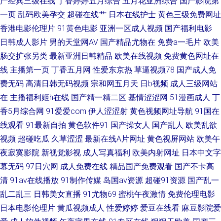
产经典三级在线
丁香婷婷五月综合
五月花亚洲综合
国产影院第
人a 国产午夜高清视频 亚州国产精品一线北 国产日产欧美精 午夜福利色av
一页
乱码欧美孕交
超碰在线艹
日本在线护士
黄色三级免费网址
香港电影伦理片
91黄色电影
亚洲一区成人视频
国产福利电影
国产精品视频免费观看 国产精品jizz 天堂网av老司机 国产91精品系列在线观
日韩成人影片
男的天堂网AV
国产精品尤物在
免费a一毛片
欧美
肠交扩张另类
最新亚洲日韩精品
欧美在线视频
免费黄色网址在
看 手机看片日本在 国产福利免费 视频列表国产 豆花av网 日韩有码中文 成人
线
主播第一页
丁香五月网
性爱东京热
草逼视频78
国产成人免
av香蕉 日韩勉费A片 超碰96 人人干97 超碰在线97av 日韩高清亚洲天堂 东
费无码
高清日韩无码视频
宗和网五月天
日b视频
成人三级网站
在
主播福利姬h在线
国产精一精二区
基情涩涩网
51漫画成人
丁
方色图 日韩中文字幕亚洲精品 高清午国产午 三级网站 大香伊蕉在 日韩中文
香5月综合网
91爱爱com
伊人涩涩射
黄色视频网址导航
91国在
线观看
91最新自拍
黄色软件91
国产操女人
国产乱人
欧美乱欲
欧美国产 电影天堂2025 日韩蜜臀91 成全动漫视频观看免费下载 日韩按摩片
视频
超碰吃瓜
久草涩涩
最新在线A片网址
黄色视屏网站
欧美午
夜寂寞影院
新视觉影视
成人写真福利
欧美内射网址
日本中文字
大香蕉网精品 日韩精品一区二区最新 成人伊人影院 日韩成人大片 成人亚洲
幕无码
97日穴网
成人免费在线
精品国产免费观看
国产不卡高
清
91av在线播放
91制作传媒
岛国av资源
超碰91资源
国产乱一
综合天堂 日韩第1页 丁香六月伊人 日韩一区高清在线观看 电脑天堂 日韩人
乱二乱三
日韩美女直播
91尤物69
蜜桃午夜激情
免费伦理电影
妻导航 磁性链接 日韩欧美另类在线视频 传媒精品网站 日韩操逼影视 成年短
日本电影伦理片
黄瓜视频成人
性爱婷婷
爱豆在线看
麻豆影院爱