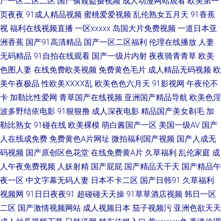
产一区二区二区
国产偷窥盗摄视频
成人动漫网站观看
欧美第一
成人永久 午夜剧场超碰 国产中文在线 在线观看免费在线看 欧美日韩一本
页夜夜
91成人精品视频
蜜桃爱爱视频
乱伦熟女五月天
91香蕉
www色色网址 殴美性生话 综合另类AV 好硬啊一进一得太深了A片 我朋友的
视
福利在线视频直播
一区xxxxx
岛国大片免费视频
一道日本亚
洲香蕉
国产91高清精品
国产一区二区福利
伦理在线播放
人妻
丈夫中文版 传媒精品com 欧美特一级aaa视频 中文国产亚洲 91福利一 久草
无码精品
91自拍在线观看
国产一级片内射
夜夜骑青青草
欧美
色图人妻
在线免费欧美视频
免费黄色毛片
成人精品无码视频
欧
免费福利在线 香蕉精品亚洲国产 岛国大片网站 欧美亚性激情 在线中文字幕
美午夜极品
性欧美ⅩⅩⅩⅩ乱
欧美色色六月天
91影视网
午夜伦不
卡
加勒比性爱网
青草国产在线视频
亚洲国产精品导航
欧美色淫
国语精品对白 桃花影院在线 超碰视97 男人色色天堂 亚洲色婷婷婷婷五月 国
波多野结依电影
91狠狠撸
成人深夜电影
精品国产美女剃毛
加
勒比熟女
91碰在线
欧美裸模
萌白酱国产一区
美国一级AV
国产
产亚州欧美在线 首页动漫亚洲 bt资源网 麻花豆传媒剧国 亚洲精品午夜国 国
人在线成免费
免费黄色A片网址
微拍福利国产视频
国产人成无
产操女人 日本邪恶a在线播 91黄色废料 精品日本三级免费 五月天激 成人黄
码视频
国产原创区色花堂
在线免费黄A片
久草福利
乱伦家庭
成
人午夜免费视频
人妖射精
国产屁屁
国产精品天干天
国产精品午
色网站999 欧美三级日韩国产在线 在线欧美看a一区二区 国产主播第一页 丝
夜一区
中文字幕无码人妻
日本不卡二区
国产日韩91
久草福利
视频网
91日日夜夜91
超碰碰天天操
91草草酒店视频
韩日一区
瓜小视频污 草莓视频免费国产在线 女人国产 亚洲中文日韩国产一区 国产免
二区
国产激情视频网站
成人视频日本
茄子视频污
亚洲色欲天天