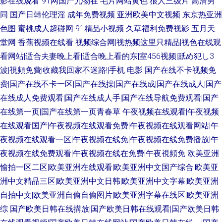
影在线观看
91网国产尤物在
毛片网站黄色
狼人三级片
高清男
同
国产日韩伦理淫
成年免费视频
亚洲欧美中文视频
东京热亚洲
色图
蜜桃成人超碰网
91精品小视频
久草福利免费视影
五月天
堂网
香蕉视频在线看
视频综合网|视热频这里只精品|视色在线观
看网站|适合夫妻晚上看|适合晚上看的东|室456视频|舐め犯し3
波|視頻免費|收藏我回家不迷路!|手机 电影
国产在线不卡视频免
费|国产在线不卡一区|国产在线操|国产在线成|国产在线成人|国产
在线成人免费观看|国产在线成人手|国产在线导航免费观看|国产
在线第一页|国产在线第一页青春草
午夜视频在线观看|午夜视频
在线观看国产|午夜视频在线观看免费|午夜视频在线观看网站|午
夜视频在线观看一区|午夜视频在线免|午夜视频在线免费播放|午
夜视频在线免费观看|午夜视频在线在免费|午夜視頻免
欧美亚洲
愉拍一区二区|欧美亚洲在线观看|欧美亚洲中文国产综合|欧美亚
洲中文精品三区|欧美亚洲中文日韩|欧美亚洲中文字幕|欧美亚洲
自拍中文|欧美亚洲自偷自偷图片|欧美亚洲字幕在线区|欧美亚洲
综
国产欧美日韩在线搆放|国产欧美日韩在线观看|国产欧美日韩