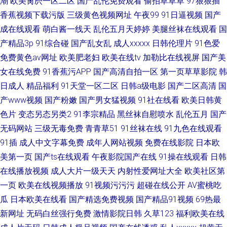
潮
欧美肏屄一区二区
国产乱伦免费观看
偷拍草草草
97狠狠插
香蕉视频下载污版
三级黄色视频网址
午夜99
91日逼视频
国产
成在线观看
萌白酱一线天
乱伦五月天婷婷
美腿丝袜在线观看
国
产精品3p
91综合碰
国产乱女乱
成人xxxxx
日韩伦理片
91色爱
免费黄色av网址
欧美肥老妇
欧美在线tv
加勒比在线视屏
国产美
女在线免费
91香蕉污APP
国产高清自拍一区
第一页草草影院
韩
日成人
精品福利
91天堂一区二区
日韩a级电影
国产二区高清
国
产www视频
国产粉嫩
国产男女猛视频
91社在线看
欧美日韩黄
色片
变态另态另类2
91李宗精品
黑丝袜自慰喷水
乱伦五月
国产
无码网站
三级无毒免费
青青草51
91丝袜在线
91九色在线观看
91插
成人中文字幕免费
成年人网站视频
免费在线影院
日本欧
美第一页
国产ts在线观看
午夜影院国产在线
91操在线观看
日韩
在线播放视频
成人大片一级天天
内射性爱网址大全
欧美社区第
一页
欧美在线视频播放
91视频污污污
超碰在线公开
AV蜜桃吃
瓜
日本欧美在线看
国产精选免费视频
国产精品91视频
69热最
新网址
无码白丝强行免费
激情影院日韩
久草123
福利欧美在线