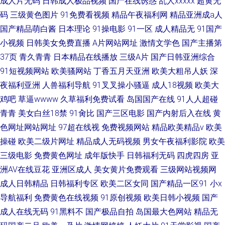
成人片无码
日韩成人极品视频
国产在线诱惑
乱人xxxxx
超黄无
码
三级黄色图片
91免费看视频
精品午夜福利网
精品亚洲成a人
国产精品萌白酱
日本理论
91操电影
91一区
成人精品无
91国产
小视频
日韩美女免费直播
A片网站网址
激情文学色
国产主播第
37页
青久青青
日本精品在线播放
三级A片
国产日韩亚洲综合
91短视频网站
欧美骚网站
丁香五月天亚洲
欧美大粗吊人妖
深
夜福利亚洲
人兽福利导航
91叉叉操小骚逼
成人18视频
欧美大
鸡吧
草逼wwww
久草福利免费试看
岛国国产在线
91人人超碰
青青
美女白丝18禁
91肏比
国产三区电影
国产内射后入在线
黄
色网址网站网址
97超在线视
免费视频网站
精品欧美精品v
欧美
操碰
欧美二级片网址
精品成人无码视频
男女午夜福利影院
欧美
三级电影
免费黄色网址
成年版快手
日韩福利无码
四虎四房
亚
洲AV在线豆花
亚洲区成人
美女黄片免费观看
三级网站视频网
成人日韩精品
日韩福利专区
欧美二区女同
国产精品一区91
小x
导航福利
免费黄色在线视频
91原创视频
欧美日韩小视频
国产
成人在线无码
91黑料不
国产极品自拍
岛国最大色网站
精品无