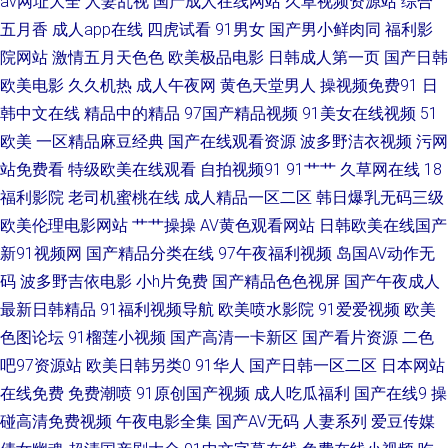
av网址大全
人妻乱视
国产成人在线网站
久草视频资源站
综合
新电影大片抢先看 花季传媒官网网站 午夜小视频试看五分钟 高清不卡在线
五月香
成人app在线
四虎试看
91男女
国产男小鲜肉同
福利影
院网站
激情五月天色色
欧美极品电影
日韩成人第一页
国产日韩
观看 国产在线视精 午夜伦理剧场 国产精品永久 涩偷拍网 成人午夜福利剧场
欧美电影
久久机热
成人午夜网
黄色天堂男人
操视频免费91
日
人成在线观看 97人妻在线视频 免费最新电影在线看 在线播放精 韩日三级网
韩中文在线
精品中的精品
97国产精品视频
91美女在线视频
51
欧美
一区精品麻豆经典
国产在线观看资源
波多野洁衣视频
污网
站 午夜国产理论电影 国产v精品成人免 日韩VA AV在线不卡播放 欧美激情
站免费看
特级欧美在线观看
自拍视频91
91艹艹
久草网在线
18
福利影院
老司机蜜桃在线
成人精品一区二区
韩日爆乳无码三级
28p 中文字字幕在线一本通 久久97 亚洲欧洲精品一区 国产亚洲精品精品精
欧美伦理电影网站
艹艹操操
AV黄色观看网站
日韩欧美在线国产
新91视频网
国产精品分类在线
97午夜福利视频
岛国AV动作无
品 婷婷四色超碰 电影午夜写真福利 人人澡人人爱 91视色 男人的天堂色 在
码
波多野吉依电影
小h片免费
国产精品色色视屏
国产午夜成人
最新日韩精品
91福利视频导航
欧美喷水影院
91爱爱视频
欧美
线经典三级 禁断の肉体乱爱中文字幕 亚洲九九五月丁香日本欧美大香蕉导航
色图论坛
91榴莲小视频
国产高清一卡新区
国产看片资源
二色
国产欧美精品高清区 斯伐超直播在线观看 国产毛毛浓密茂盛 中文字幕巨大
吧97资源站
欧美日韩另类0
91华人
国产日韩一区二区
日本网站
在线免费
免费潮喷
91原创国产视频
成人吃瓜福利
国产在线9
操
乳在线看 三年高清视频大全 黄色精东 91福利色区 色中色网址入口 激情婷婷
碰高清免费视频
午夜电影全集
国产AV无码
人妻系列
爱豆传媒