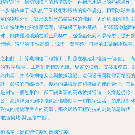
的精密運行，到切割模具的精準設計，再到流水線上的熟練操作
每一步都依賴于成熟的工業技術和嚴格的操作規范。切割冰球并
簡單的物理分割，它涉及對冰晶體結構的理解、切割角度的控制
及防止快速融化的溫度管理。這確保了最終產品——那顆清澈堅固
冰球，能夠優雅地躺在威士忌杯中，緩慢融化而不易碎裂，提升
用體驗。這里的‘不怕高溫’，源于一套完整、可控的工業制冷環境
與之相對，計算機網絡工程施工，則是在構建和維護一個穩定、
效的‘數字環境’。工程師們鋪設光纖、配置交換機、安裝服務器、
試路由器，并確保網絡安全與數據流暢。這個過程同樣需要精密
設計、嚴格的布線標準、復雜的協議配置和持續的運維管理。其
標是創造一個無形的、卻至關重要的高速數據通道，支撐起從線
辦公、高清視頻流到物聯網設備聯動等一切數字生活。如果說制
廠對抗的是物理世界的高溫，那么網絡工程對抗的則是信息時代
‘數據擁堵’與‘連接中斷’。
術協奏：從實體切割到數據‘切割’