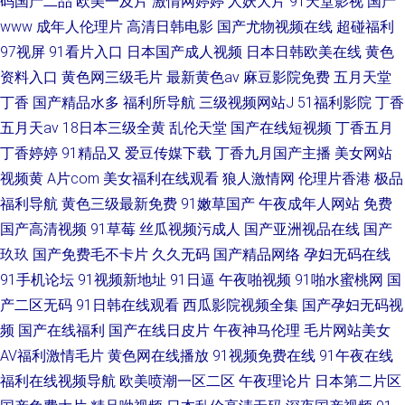
码国产二品
欧美一及片
激情网婷婷
人妖大片
91天堂影视
国产
www
成年人伦理片
高清日韩电影
国产尤物视频在线
超碰福利
97视屏
91看片入口
日本国产成人视频
日本日韩欧美在线
黄色
资料入口
黄色网三级毛片
最新黄色av
麻豆影院免费
五月天堂
丁香
国产精品水多
福利所导航
三级视频网站J
51福利影院
丁香
五月天av
18日本三级全黄
乱伦天堂
国产在线短视频
丁香五月
丁香婷婷
91精品又
爱豆传媒下载
丁香九月国产主播
美女网站
视频黄
A片com
美女福利在线观看
狼人激情网
伦理片香港
极品
福利导航
黄色三级最新免费
91嫩草国产
午夜成年人网站
免费
国产高清视频
91草莓
丝瓜视频污成人
国产亚洲视品在线
国产
玖玖
国产免费毛不卡片
久久无码
国产精品网络
孕妇无码在线
91手机论坛
91视频新地址
91日逼
午夜啪视频
91啪水蜜桃网
国
产二区无码
91日韩在线观看
西瓜影院视频全集
国产孕妇无码视
频
国产在线福利
国产在线日皮片
午夜神马伦理
毛片网站美女
AV福利激情毛片
黄色网在线播放
91视频免费在线
91午夜在线
福利在线视频导航
欧美喷潮一区二区
午夜理论片
日本第二片区